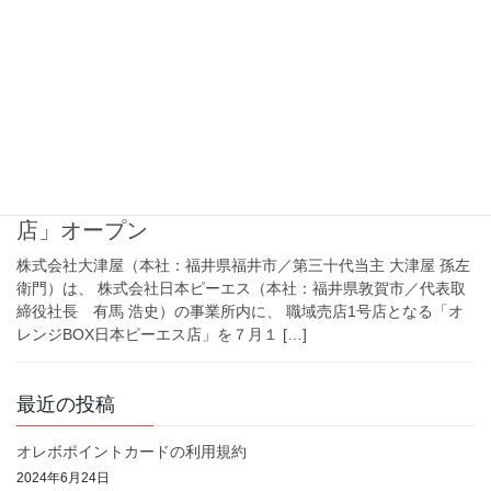
今年も暑い夏がやってきました・・・！ おいしさガツン！！オレ
ボの夏メシはいかがでしょうか？ 夏のイチオシ丼！！ 夏バテ知
らず！ スタミナ丼 税抜628円（税込679円） リニューアルで
更においしく！ 塩だれ豚丼 税抜 […]
2025年7月2日
未分類
職域売店１号店「オレンジBOX日本ピーエス
店」オープン
株式会社大津屋（本社：福井県福井市／第三十代当主 大津屋 孫左
衛門）は、 株式会社日本ピーエス（本社：福井県敦賀市／代表取
締役社長 有馬 浩史）の事業所内に、 職域売店1号店となる「オ
レンジBOX日本ピーエス店」を７月１ […]
最近の投稿
オレボポイントカードの利用規約
2024年6月24日